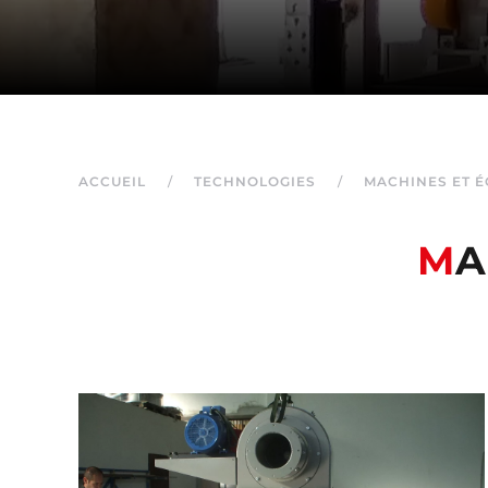
ACCUEIL
TECHNOLOGIES
MACHINES ET 
M
A