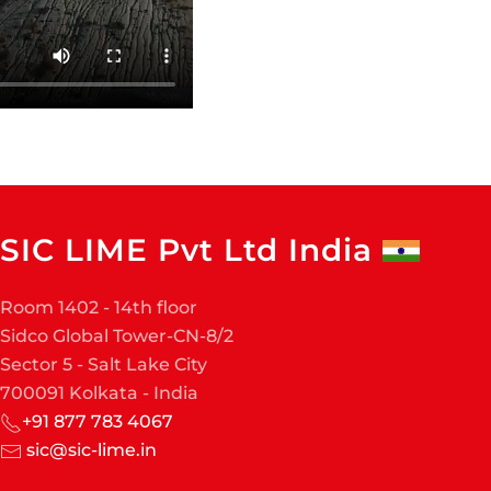
SIC LIME Pvt Ltd India
Room 1402 - 14th floor
Sidco Global Tower-CN-8/2
Sector 5 - Salt Lake City
700091 Kolkata - India
+91 877 783 4067
sic@sic-lime.in