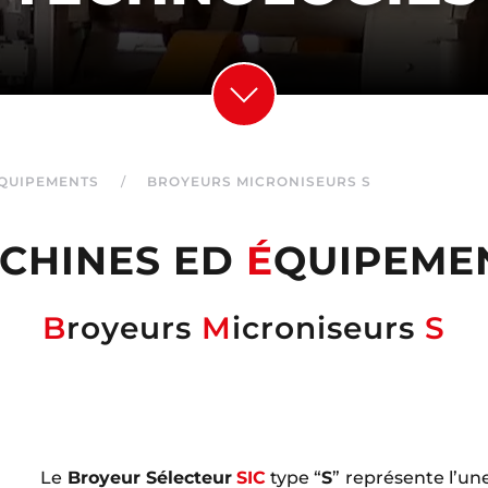
ÉQUIPEMENTS
BROYEURS MICRONISEURS S
CHINES ED
É
QUIPEME
B
royeurs
M
icroniseurs
S
Le
Broyeur Sélecteur
SIC
type “
S
” représente l’un