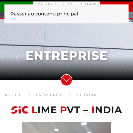
ITALIAN ENGINEERING SINCE
1840
Passer au contenu principal
ENTREPRISE
ACCUEIL
ENTREPRISE
SIC INDIA
L
IME
P
VT –
I
NDIA