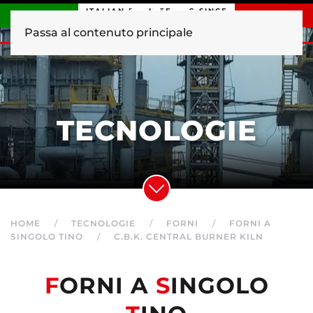
ITALIAN ENGINEERING SINCE
1840
Passa al contenuto principale
TECNOLOGIE
HOME
TECNOLOGIE
FORNI
FORNI A
SINGOLO TINO
C.B.K. CENTRAL BURNER KILN
F
ORNI A
S
INGOLO