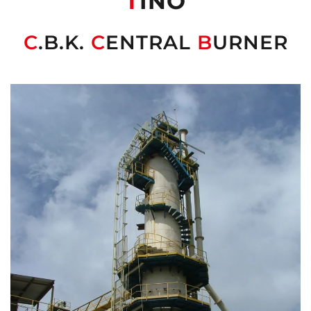
T
INO
C
.B.K.
C
ENTRAL
B
URNER