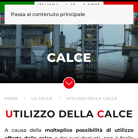
ITALIAN ENGINEERING SINCE
1840
Passa al contenuto principale
CALCE
HOME
LA CALCE
UTILIZZO DELLA CALCE
U
TILIZZO DELLA
C
ALCE
A causa della
molteplice possibilità di utilizzo