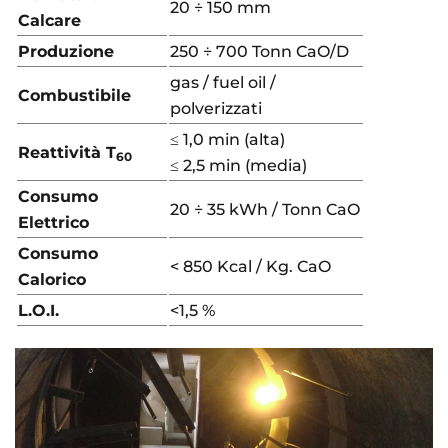
20 ÷ 150 mm
Calcare
Produzione
250 ÷ 700 Tonn CaO/D
gas / fuel oil /
Combustibile
polverizzati
≤ 1,0 min (alta)
Reattività T
60
≤ 2,5 min (media)
Consumo
20 ÷ 35 kWh / Tonn CaO
Elettrico
Consumo
< 850 Kcal / Kg. CaO
Calorico
L.O.I.
<1,5 %