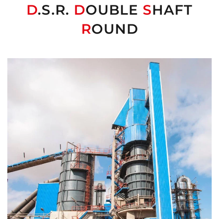
D
.S.R.
D
OUBLE
S
HAFT
R
OUND