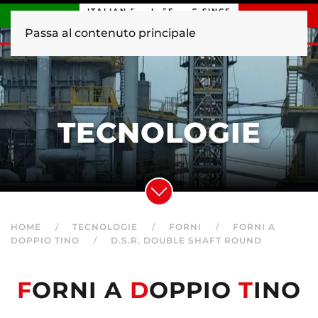
ITALIAN ENGINEERING SINCE
1840
Passa al contenuto principale
TECNOLOGIE
HOME
TECNOLOGIE
FORNI
FORNI A
DOPPIO TINO
D.S.R. DOUBLE SHAFT ROUND
F
ORNI A
D
OPPIO
T
INO