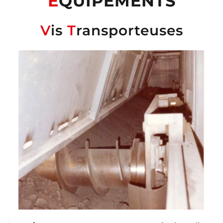
É
QUIPEMENTS
V
is
T
ransporteuses