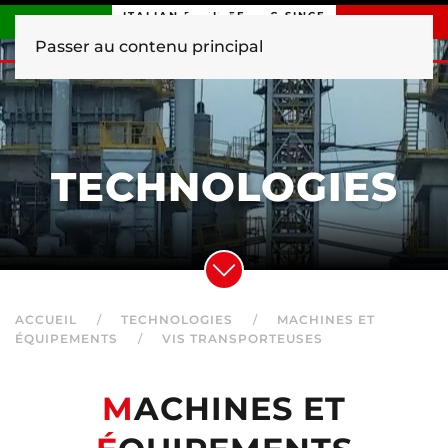
ITALIAN ENGINEERING SINCE
1840
Passer au contenu principal
TECHNOLOGIES
ACCUEIL
TECHNOLOGIES
MACHINES ET
ÉQUIPEMENTS
VIS TRANSPORTEUSES
M
ACHINES ET