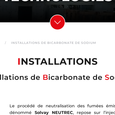
INSTALLATIONS DE BICARBONATE DE SODIUM
I
NSTALLATIONS
llations de
B
icarbonate de
S
o
Le procédé de neutralisation des fumées émis
dénommé
Solvay NEUTREC
, repose sur l’inj