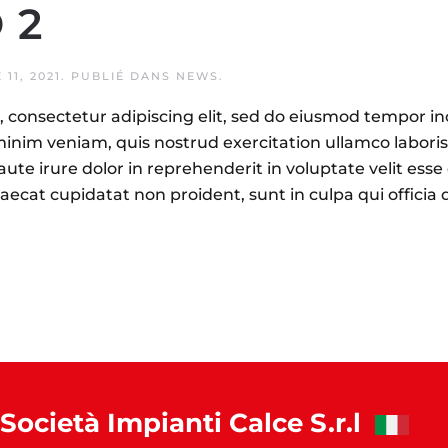
 2
11, 2021
. PUBLIÉ DANS
NEWS
.
 consectetur adipiscing elit, sed do eiusmod tempor inc
nim veniam, quis nostrud exercitation ullamco laboris n
e irure dolor in reprehenderit in voluptate velit esse c
aecat cupidatat non proident, sunt in culpa qui officia 
Società Impianti Calce S.r.l