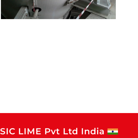
SIC LIME Pvt Ltd India