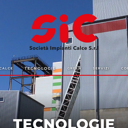
TECNOLOGIE
 CALCE
GREEN
SERVIZI
CO
TECNOLOGIE