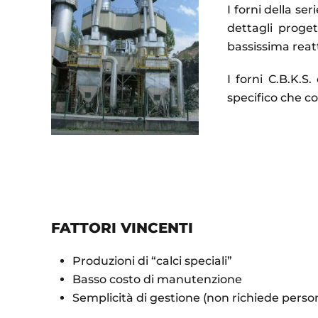
I forni della se
dettagli proget
bassissima reatt
I forni C.B.K.S.
specifico che c
FATTORI VINCENTI
Produzioni di “calci speciali”
Basso costo di manutenzione
Semplicità di gestione (non richiede perso