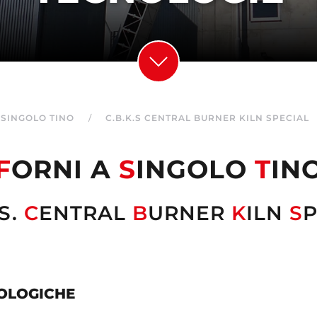
 SINGOLO TINO
C.B.K.S CENTRAL BURNER KILN SPECIAL
F
ORNI A
S
INGOLO
T
IN
.S.
C
ENTRAL
B
URNER
K
ILN
S
P
OLOGICHE